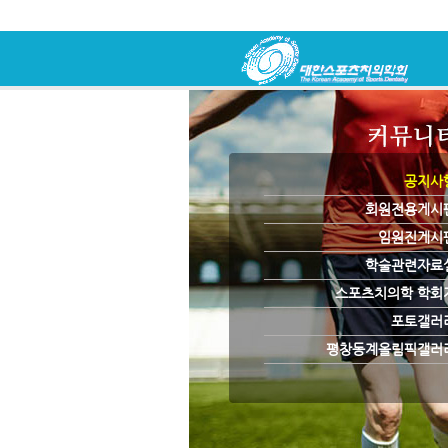
공지사
회원전용게시
임원진게시
학술관련자료
스포츠치의학 학회
포토갤러
평창동계올림픽갤러